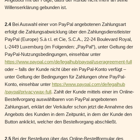
Willenserklärung gebunden ist.
2.4
Bei Auswahl einer von PayPal angebotenen Zahlungsart
erfolgt die Zahlungsabwicklung über den Zahlungsdienstleister
PayPal (Europe) S.à r.l. et Cie, S.C.A., 22-24 Boulevard Royal,
L-2449 Luxemburg (im Folgenden: „PayPal“), unter Geltung der
PayPal-Nutzungsbedingungen, einsehbar unter
https://www.paypal.com
/de
/legalhub
/paypal
/useragreement-full
oder – falls der Kunde nicht über ein PayPal-Konto verfügt –
unter Geltung der Bedingungen für Zahlungen ohne PayPal-
Konto, einsehbar unter
https://www.paypal.com
/de
/legalhub
/paypal
/privacywax-full
. Zahlt der Kunde mittels einer im Online-
Bestellvorgang auswählbaren von PayPal angebotenen
Zahlungsart, erklärt der Verkäufer schon jetzt die Annahme des
Angebots des Kunden in dem Zeitpunkt, in dem der Kunde den
Button anklickt, welcher den Bestellvorgang abschließt.
2.5
Bei der Bestellung über das Online-Bestellformular des