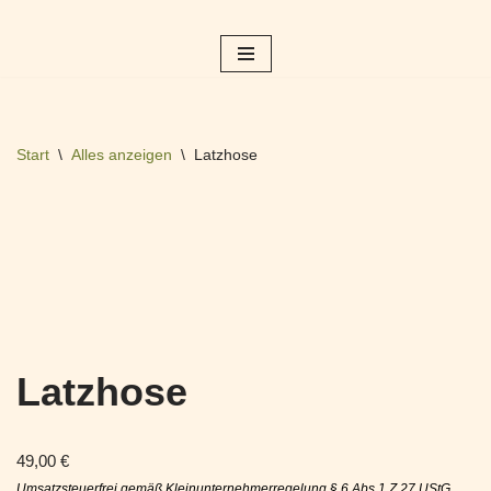
Zum
Inhalt
springen
Start
\
Alles anzeigen
\
Latzhose
Latzhose
49,00
€