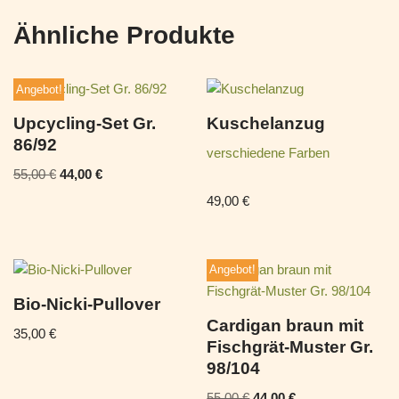
Ähnliche Produkte
Angebot!
Upcycling-Set Gr.
Kuschelanzug
86/92
verschiedene Farben
55,00
€
44,00
€
49,00
€
Angebot!
Bio-Nicki-Pullover
Cardigan braun mit
35,00
€
Fischgrät-Muster Gr.
98/104
55,00
€
44,00
€