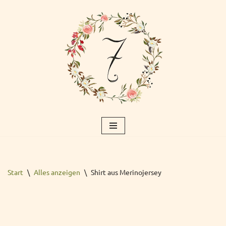
Zum
Inhalt
springen
Start
\
Alles anzeigen
\
Shirt aus Merinojersey