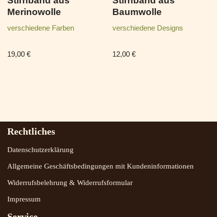
Stirnband aus
Stirnband aus
Merinowolle
Baumwolle
verschiedene Farben
verschiedene Designs
19,00
€
12,00
€
Rechtliches
Datenschutzerklärung
Allgemeine Geschäftsbedingungen mit Kundeninformationen
Widerrufsbelehrung & Widerrufsformular
Impressum
Service